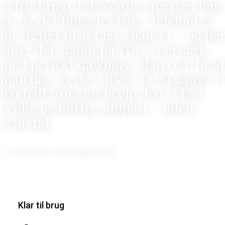
Vi har brugt TeleNordic i næsten fem
år, og det fungerer bare. Telefoni er
for vigtigt til at tage chancer – og her
kører det stabilt på TDC’s netværk
med perfekt dækning. Man ved, hvad
man har, og det virker. De få gange vi
har haft brug for hjælp, har vi fået
venlig og hurtig support – uden
ventetid.
— Fotograf i Nordsjælland
Klar til brug