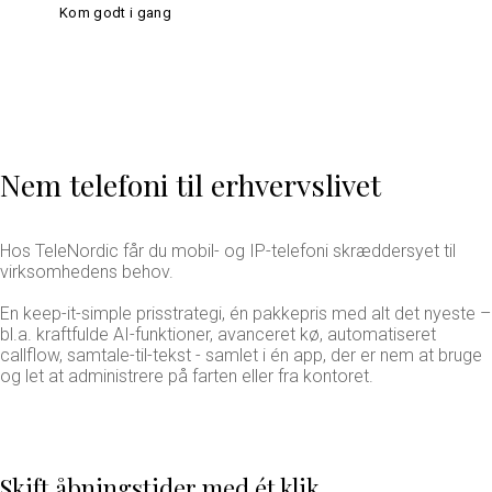
Kom godt i gang
Nem telefoni til erhvervslivet
Hos TeleNordic får du mobil- og IP-telefoni skræddersyet til
virksomhedens behov.
En keep-it-simple prisstrategi, én pakkepris med alt det nyeste –
bl.a. kraftfulde AI-funktioner, avanceret kø, automatiseret
callflow, samtale-til-tekst - samlet i én app, der er nem at bruge
og let at administrere på farten eller fra kontoret.
Skift åbningstider med ét klik