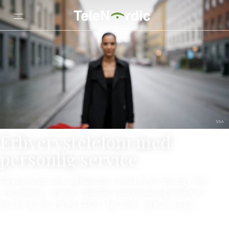
Erhvervstelefoni med
personlig service
Få en professionel og fleksibel cloud telefoniløsning til din
virksomhed – med drift på TDC’s backbone og dedikeret
personlig sparring og support før, under og efter salget.