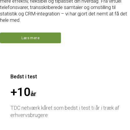
mere effektiv, fleksibel og tilpasset din hverdag. Fra virtuel
telefonsvarer, transskriberede samtaler og omstilling til
statistik og CRM-integration – vi har gjort det nemt at få det
hele med.
Læs mere
Bedst i test
+
10
år
TDC netværk kåret som bedst i test ti år i træk af
erhvervsbrugere