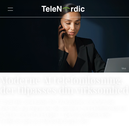
Moderne AI telefoniløsning,
der tilpasses din virksomhed
Tilbyd f.eks. dine kunder 24/7 AI kundeservice, kraftfulde
funktioner og integrationer der optimerer jeres kommunikation -
altid serviceret af jeres egen 1:1 personligt dedikerede
TeleNordic specialist når du har brug for det.